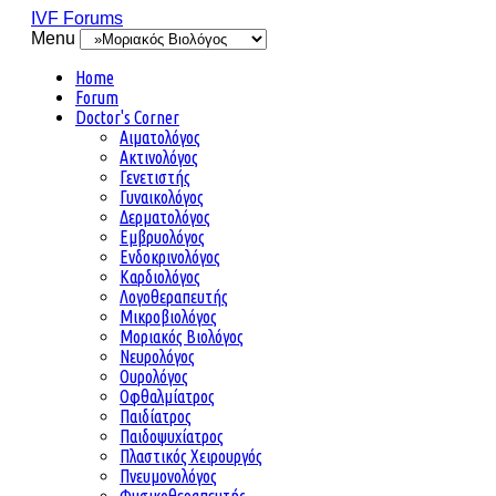
IVF Forums
Menu
Home
Forum
Doctor's Corner
Αιματολόγος
Ακτινολόγος
Γενετιστής
Γυναικολόγος
Δερματολόγος
Εμβρυολόγος
Ενδοκρινολόγος
Καρδιολόγος
Λογοθεραπευτής
Μικροβιολόγος
Μοριακός Βιολόγος
Νευρολόγος
Ουρολόγος
Οφθαλμίατρος
Παιδίατρος
Παιδοψυχίατρος
Πλαστικός Χειρουργός
Πνευμονολόγος