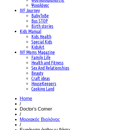
Φυσικοθεραπευτής
Ψυχολόγος
IVF Journey
BabyToBe
Bus STOP
Birth stories
Kids Manual
Kids Health
Special Kids
KidsArt
IVF Moms Magazine
Family Life
Health and Fitness
Sex And Relationships
Beauty
Craft ideas
HouseKeepers
Cooking Land
Home
/
Doctor's Corner
/
Μοριακός Βιολόγος
/
Εμφάνιση άρθρων βάσει