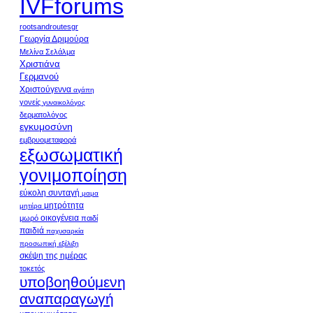
IVFforums
rootsandroutesgr
Γεωργία Δριμούρα
Μελίνα Σελάλμα
Χριστιάνα
Γερμανού
Χριστούγεννα
αγάπη
γονείς
γυναικολόγος
δερματολόγος
εγκυμοσύνη
εμβρυομεταφορά
εξωσωματική
γονιμοποίηση
εύκολη συνταγή
μαμα
μητρότητα
μητέρα
οικογένεια
μωρό
παιδί
παιδιά
παχυσαρκία
προσωπική εξέλιξη
σκέψη της ημέρας
τοκετός
υποβοηθούμενη
αναπαραγωγή