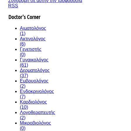
Συνδρομή σε αυτήν την τροφοδοσία
RSS
Doctor's Corner
Αιματολόγος
(1)
Ακτινολόγος
(6)
Γενετιστής
(0)
Γυναικολόγος
(61)
Δερματολόγος
(37)
Εμβρυολόγος
(2)
Ενδοκρινολόγος
(7)
Καρδιολόγος
(10)
Λογοθεραπευτής
(2)
Μικροβιολόγος
(0)