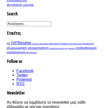
υπογονιμότητα
ψυχολόγος
ωοληψία
Search
Ετικέτες
IVFforums
ivf
Γεωργία Δριμούρα
Χριστιάνα Γερμανού
Χριστούγεννα
εγκυμοσύνη
εξωσωματική γονιμοποίηση
υποβοηθούμενη
οικογένεια
σκέψη της ημέρας
αναπαραγωγή
ψυχολόγος
Follow us
Facebook
Twitter
Pinterest
RSS
Newsletter
Αν θέλετε να λαμβάνετε το newsletter μας κάθε
εβδομάδα με νέα και προτάσεις